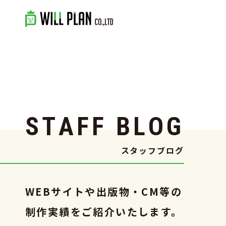
S
T
A
F
F
B
L
O
G
スタッフブログ
WEBサイトや出版物・CM等の
制作実績をご紹介いたします。