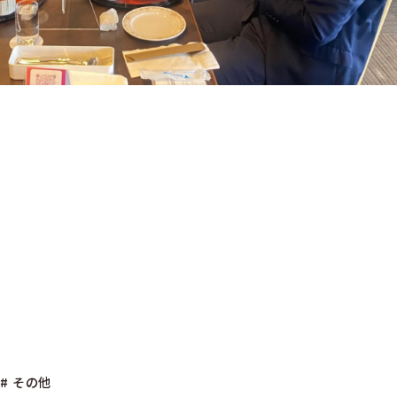
求人情報 マイカラー
有名媒体への掲載
WEBサイト制作サービス 「マチカン
クリエイト」
・CM・PV制作について
フレット
PV
# その他
他