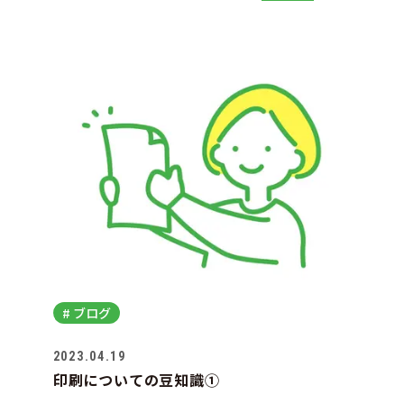
お知
WEB
ブロ
その
# ブログ
募集
2023.04.19
印刷についての豆知識①