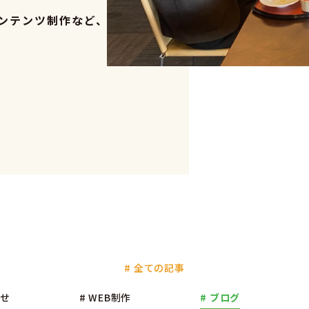
ンテンツ制作など、
DTP
WEB
パン
# 全ての記事
CM・
らせ
# WEB制作
# ブログ
その