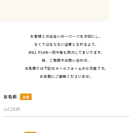
入力内容をご確認ください。
問題ございませんでしたら、下部の
送信する
ボタンを押して送信してください。
お名前
お客様との出会いの一つ一つを大切にし、
なくてはならない企業となれるよう、
フリガナ
WILL PLAN一同今後も努力してまいります。
尚、ご質問やお問い合わせ、
会社名
お見積りは下記のメールフォームから可能です。
お気軽にご連絡くださいませ。
電話番号
お名前
メールアドレス
企業サイトURL