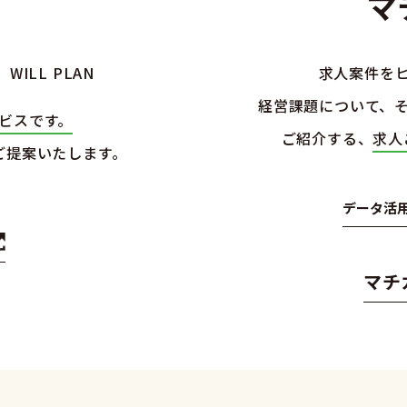
マチ
」
WILL PLAN
求人案件を
経営課題について、
お知
ビスです。
ご紹介する、
求人
WEB
ご提案いたします。
ブロ
データ活
その
マチ
募集