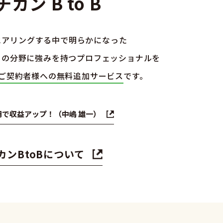
カン B to B
ヒアリングする中で明らかになった
その分野に強みを持つプロフェッショナルを
らせ
ご契約者様への無料追加サービス
です。
制作
グ
用で収益アップ！（中嶋 雄一）
他
カンBtoBについて
要項