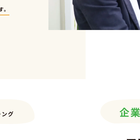
す。
DTP
WEB
企
パン
チング
CM・
その