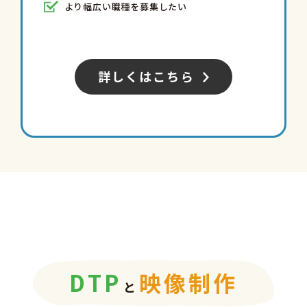
より幅広い職種を募集したい
詳しくはこちら
D
T
P
映
像
制
作
と