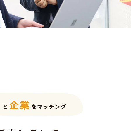
求人情報 マイカラー
有名媒体への掲載
WEBサイト制作サービス 「マチカン
クリエイト」
・CM・PV制作について
業
企
業
フレット
と
をマッチング
PV
他