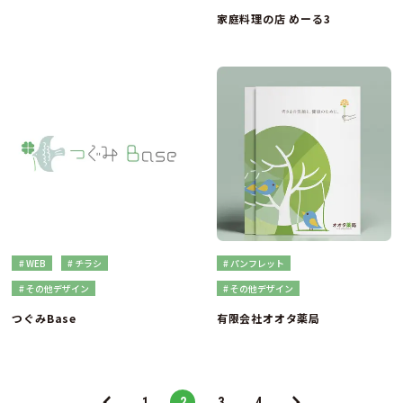
家庭料理の店 めーる3
# WEB
# チラシ
# パンフレット
# その他デザイン
# その他デザイン
つぐみBase
有限会社オオタ薬局
1
2
3
4