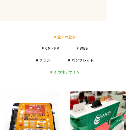
# 全ての記事
# CM・PV
# WEB
# チラシ
# パンフレット
# その他デザイン