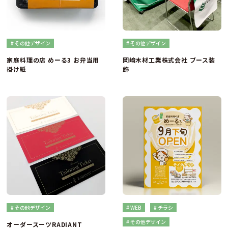
# その他デザイン
# その他デザイン
家庭料理の店 めーる3 お弁当用
岡﨑木材工業株式会社 ブース装
掛け紙
飾
# その他デザイン
# WEB
# チラシ
# その他デザイン
オーダースーツRADIANT