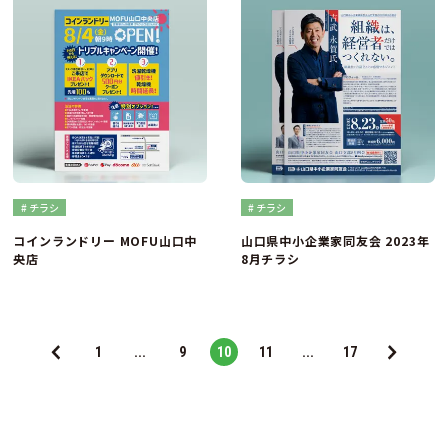
# チラシ
# チラシ
コインランドリー MOFU山口中
山口県中小企業家同友会 2023年
央店
8月チラシ
1
...
9
10
11
...
17