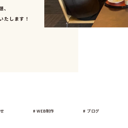
題、
いたします！
DTP
WEB
パン
らせ
# WEB制作
# ブログ
CM・
その