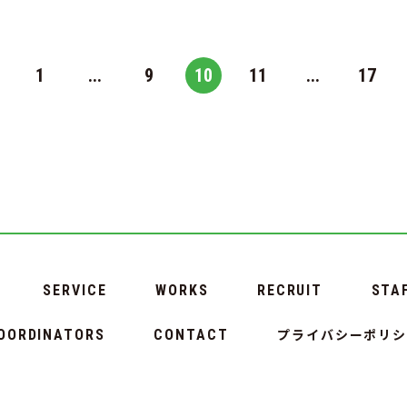
1
...
9
10
11
...
17
SERVICE
WORKS
RECRUIT
STA
プライバシーポリ
OORDINATORS
CONTACT