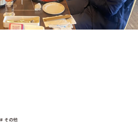
求人情報 マイカラー
有名媒体への掲載
WEBサイト制作サービス 「マチカン
クリエイト」
・CM・PV制作について
フレット
# その他
PV
他