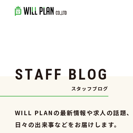
S
T
A
F
F
B
L
O
G
スタッフブログ
WILL PLANの最新情報や求人の話題
日々の出来事などをお届けします。