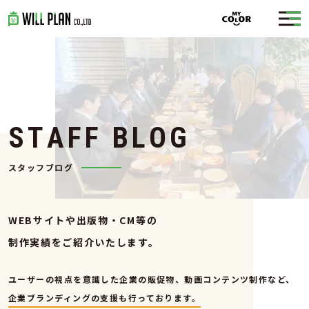
S
T
A
F
F
B
L
O
G
スタッフブログ
WEBサイトや出版物・CM等の
制作実績をご紹介いたします。
ユーザーの視点を意識した企業の販促物、動画コンテンツ制作など、
企業ブランディングの支援も行っております。