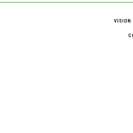
VISION
C