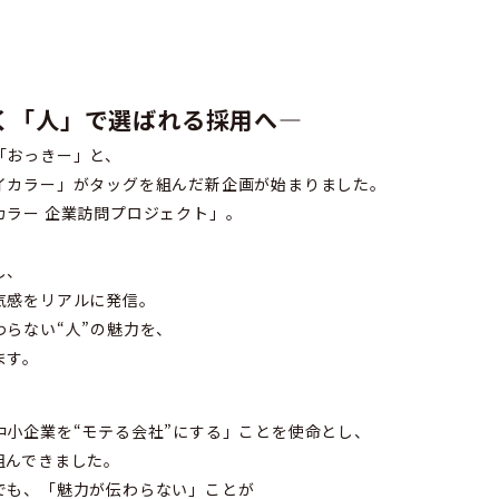
く「人」で選ばれる採用へ―
「おっきー」と、
イカラー」がタッグを組んだ新企画が始まりました。
DTP
カラー 企業訪問プロジェクト」。
し、
気感をリアルに発信。
らない“人”の魅力を、
WEB
ます。
パン
中小企業を“モテる会社”にする」ことを使命とし、
CM・
組んできました。
その
でも、「魅力が伝わらない」ことが