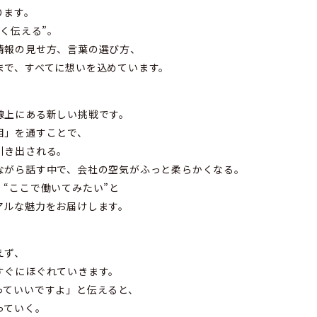
ります。
しく伝える”。
情報の見せ方、言葉の選び方、
まで、すべてに想いを込めています。
お知
WEB
線上にある新しい挑戦です。
目」を通すことで、
ブロ
引き出される。
その
ながら話す中で、会社の空気がふっと柔らかくなる。
“ここで働いてみたい”と
アルな魅力をお届けします。
えず、
募集
すぐにほぐれていきます。
っていいですよ」と伝えると、
っていく。