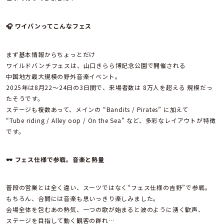
🎧 ワイバンってこんなフェス
まず基本情報からちょっとだけ
ワイルドバンチフェスは、山口きらら博記念公園で開催される
中国地方最大規模の野外音楽イベント。
2025年は8月22〜24日の3日間で、来場者数は 8万人を超える 規模だっ
たそうです。
ステージも複数あって、メインの “Bandits / Pirates” に加えて
“Tube riding / Alley oop / On the Sea” など、多彩なレイアウトが特徴
です。
🕶
フェス仕様で参戦。音楽と熱量
普段の営業とは全く違い、スーツではなく“フェス仕様の吉野”で参戦。
もちろん、合間には音楽も思いっきり楽しみました。
会場全体を包むあの熱気、一つの歌が始まると波のように湧く歓声、
ステージを目指して動く観客の群れ…