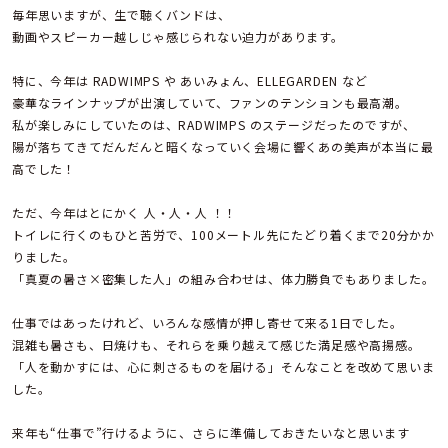
毎年思いますが、生で聴くバンドは、
動画やスピーカー越しじゃ感じられない迫力があります。
特に、今年は RADWIMPS や あいみょん、ELLEGARDEN など
豪華なラインナップが出演していて、ファンのテンションも最高潮。
私が楽しみにしていたのは、RADWIMPS のステージだったのですが、
陽が落ちてきてだんだんと暗くなっていく会場に響くあの美声が本当に最
高でした！
ただ、今年はとにかく 人・人・人 ！！
トイレに行くのもひと苦労で、100メートル先にたどり着くまで20分かか
りました。
「真夏の暑さ×密集した人」の組み合わせは、体力勝負でもありました。
仕事ではあったけれど、いろんな感情が押し寄せて来る1日でした。
混雑も暑さも、日焼けも、それらを乗り越えて感じた満足感や高揚感。
「人を動かすには、心に刺さるものを届ける」そんなことを改めて思いま
した。
来年も“仕事で”行けるように、さらに準備しておきたいなと思います