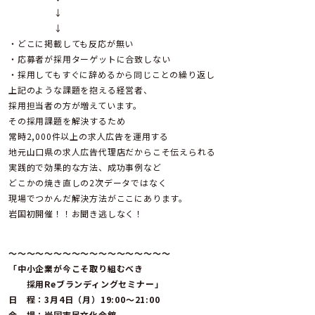
↓
↓
・どこに掲載しても反応が無い
・応募者が採用ターゲットに合致しない
・採用してもすぐに辞めるから同じことの繰り返し
上記のような課題を抱える経営者、
採用担当者の方が増えています。
その採用課題を解決するため
常時2,000件以上の求人広告を運用する
地元山口県の求人広告代理店だからこそ伝えられる
実践的で効果的な方法、成功事例など
どこかの焼き直しの2次データではなく
現場でつかんだ解決方法がここにあります。
岩国初開催！！お聞き逃しなく！
～～～～～～～～～～～～～～～～～～
「中小企業が今こそ取り組むべき
採用Reブランディングセミナー」
日 程：3月4日（月）19:00～21:00
会 場：岩国市民文化会館